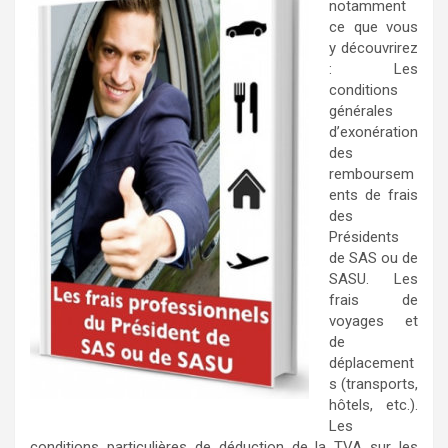
notamment
ce que vous
y découvrirez
: Les
conditions
générales
d’exonération
des
remboursem
ents de frais
des
Présidents
de SAS ou de
SASU. Les
frais de
voyages et
de
déplacement
s (transports,
hôtels, etc.).
Les
conditions particulières de déduction de la TVA sur les