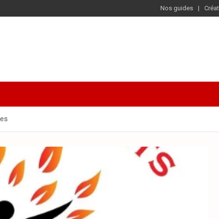
Nos guides
Créat
mes