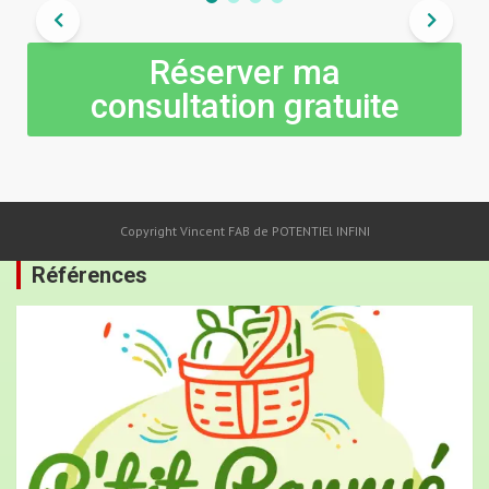
Réserver ma
consultation gratuite
Copyright Vincent FAB de POTENTIEl INFINI
Références
« Mes échanges avec Fabrice TROS ont été très