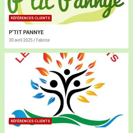
enrichissants. Leur expertise a transformé notre
approche financière de manière spectaculaire.
RÉFÉRENCES CLIENTS
Merci à Sportinfinance pour son
accompagnement personnalisé et
P’TIT PANNYE
professionnel. »
30 avril 2025
Fabrice
Kouyaté Sara
PDG d'AKKA EVOLUTION
RÉFÉRENCES CLIENTS