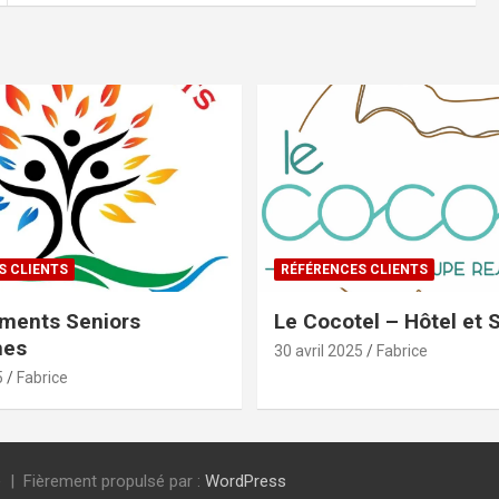
S CLIENTS
RÉFÉRENCES CLIENTS
ments Seniors
Le Cocotel – Hôtel et 
mes
30 avril 2025
Fabrice
5
Fabrice
e
Fièrement propulsé par :
WordPress