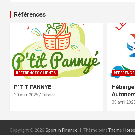
Références
RÉFÉRENCES CLIENTS
RÉFÉRENCE
P’TIT PANNYE
Héberge
Autono
30 avril 2025
Fabrice
30 avril 202
Copyright © 2026
Sport in Finance
Thème par :
Theme Hors