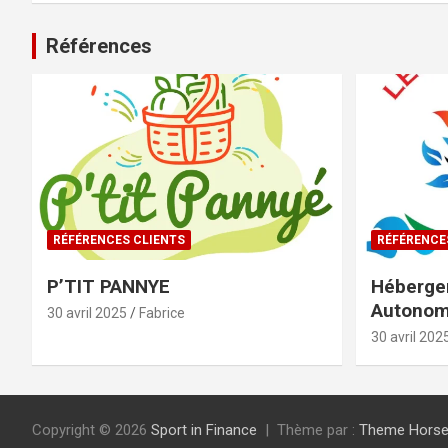
Références
RÉFÉRENCES CLIENTS
RÉFÉRENCE
P’TIT PANNYE
Héberge
Autono
30 avril 2025
Fabrice
30 avril 202
Copyright © 2026
Sport in Finance
Thème par :
Theme Hors