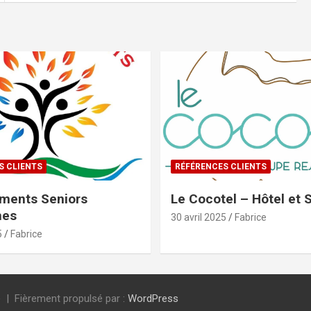
S CLIENTS
RÉFÉRENCES CLIENTS
ments Seniors
Le Cocotel – Hôtel et 
mes
30 avril 2025
Fabrice
5
Fabrice
e
Fièrement propulsé par :
WordPress