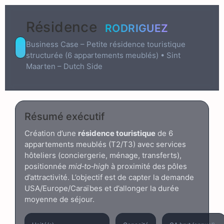
Résidence
RODRIGUEZ
Business Case – Petite résidence touristique
structurée (6 appartements meublés) • Sint
Maarten – Dutch Side
Résumé exécutif
Création d’une
résidence touristique
de 6
appartements meublés (T2/T3) avec services
hôteliers (conciergerie, ménage, transferts),
positionnée
mid‑to‑high
à proximité des pôles
d’attractivité. L’objectif est de capter la demande
USA/Europe/Caraïbes et d’allonger la durée
moyenne de séjour.