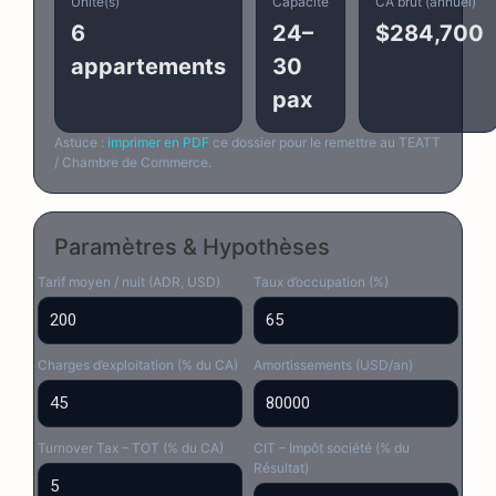
Unité(s)
Capacité
CA brut (annuel)
6
24–
$284,700
appartements
30
pax
Astuce :
imprimer en PDF
ce dossier pour le remettre au TEATT
/ Chambre de Commerce.
Paramètres & Hypothèses
Tarif moyen / nuit (ADR, USD)
Taux d’occupation (%)
Charges d’exploitation (% du CA)
Amortissements (USD/an)
Turnover Tax – TOT (% du CA)
CIT – Impôt société (% du
Résultat)