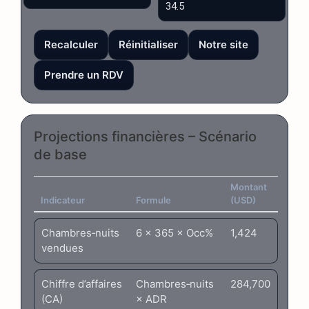
Recalculer
Réinitialiser
Notre site
Prendre un RDV
Projections financières – Scénario
de base
Montant
Indicateur
Formule
(USD)
Chambres‑nuits
6 × 365 × Occ%
1,424
vendues
Chiffre d’affaires
Chambres‑nuits
284,700
(CA)
× ADR