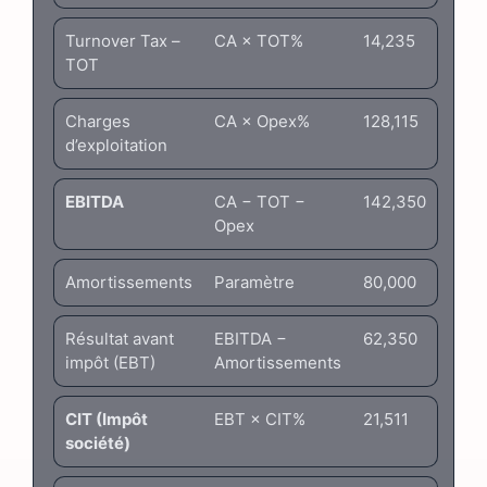
Turnover Tax –
CA × TOT%
14,235
TOT
Charges
CA × Opex%
128,115
d’exploitation
EBITDA
CA − TOT −
142,350
Opex
Amortissements
Paramètre
80,000
Résultat avant
EBITDA −
62,350
impôt (EBT)
Amortissements
CIT (Impôt
EBT × CIT%
21,511
société)