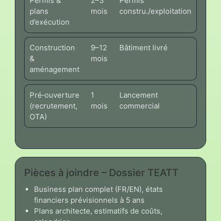
Permis &
2–3
Permis
plans
mois
constru./exploitation
d’exécution
Construction
9–12
Bâtiment livré
&
mois
aménagement
Pré‑ouverture
1
Lancement
(recrutement,
mois
commercial
OTA)
Pièces à joindre – Dossier TEATT
Business plan complet (FR/EN), états
financiers prévisionnels à 5 ans
Plans architecte, estimatifs de coûts,