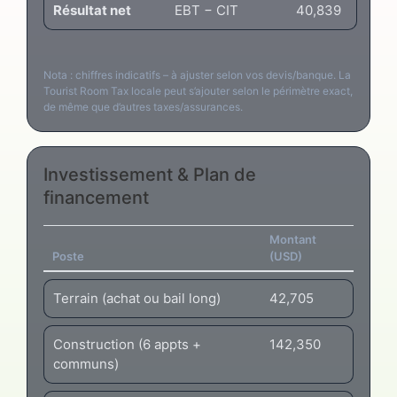
Résultat net
EBT − CIT
40,839
Nota : chiffres indicatifs – à ajuster selon vos devis/banque. La
Tourist Room Tax locale peut s’ajouter selon le périmètre exact,
de même que d’autres taxes/assurances.
Investissement & Plan de
financement
Montant
Poste
(USD)
Terrain (achat ou bail long)
42,705
Construction (6 appts +
142,350
communs)