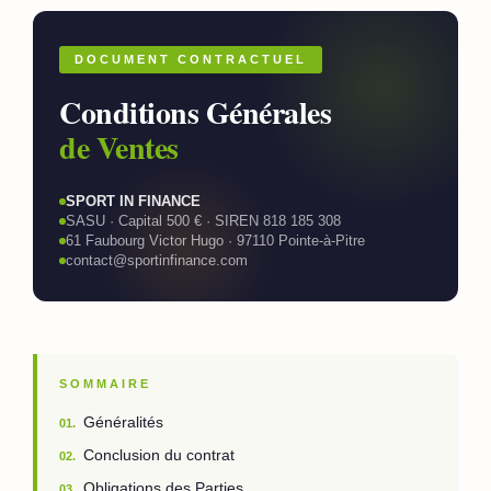
DOCUMENT CONTRACTUEL
Conditions Générales
de Ventes
SPORT IN FINANCE
SASU · Capital 500 € · SIREN 818 185 308
61 Faubourg Victor Hugo · 97110 Pointe-à-Pitre
contact@sportinfinance.com
SOMMAIRE
Généralités
01.
Conclusion du contrat
02.
Obligations des Parties
03.