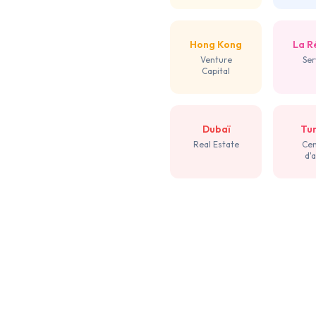
Hong Kong
La R
Venture
Ser
Capital
Dubaï
Tu
Real Estate
Cen
d'