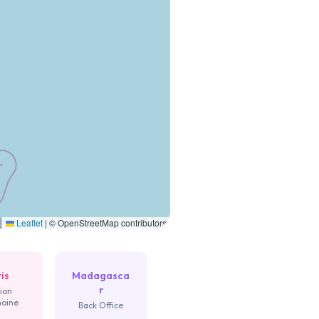
Leaflet
|
© OpenStreetMap contributors
is
Madagasca
r
ion
moine
Back Office