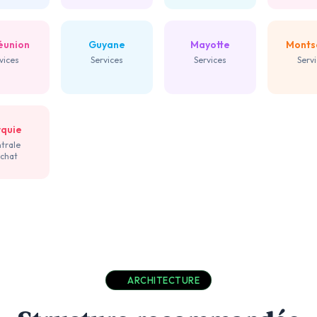
éunion
Guyane
Mayotte
Monts
vices
Services
Services
Serv
rquie
trale
achat
ARCHITECTURE