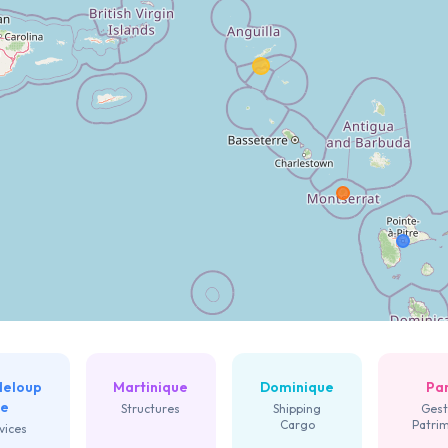
deloup
Martinique
Dominique
Par
e
Structures
Shipping
Gest
Cargo
Patri
vices