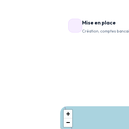
Mise en place
Création, comptes bancair
+
−