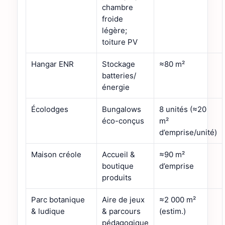
chambre
froide
légère;
toiture PV
Hangar ENR
Stockage
≈80 m²
batteries/
énergie
Écolodges
Bungalows
8 unités (≈20
éco-conçus
m²
d’emprise/unité)
Maison créole
Accueil &
≈90 m²
boutique
d’emprise
produits
Parc botanique
Aire de jeux
≈2 000 m²
& ludique
& parcours
(estim.)
pédagogique