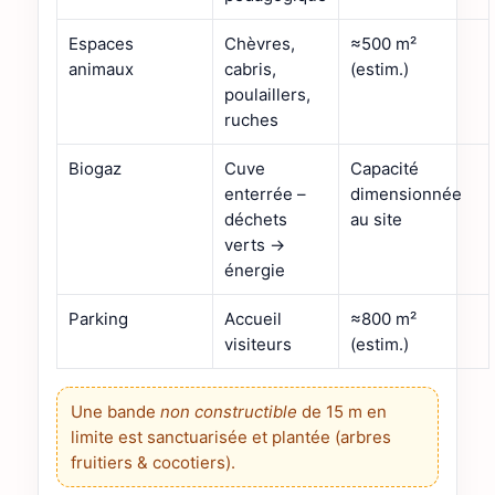
Espaces
Chèvres,
≈500 m²
animaux
cabris,
(estim.)
poulaillers,
ruches
Biogaz
Cuve
Capacité
enterrée –
dimensionnée
déchets
au site
verts →
énergie
Parking
Accueil
≈800 m²
visiteurs
(estim.)
Une bande
non constructible
de 15 m en
limite est sanctuarisée et plantée (arbres
fruitiers & cocotiers).