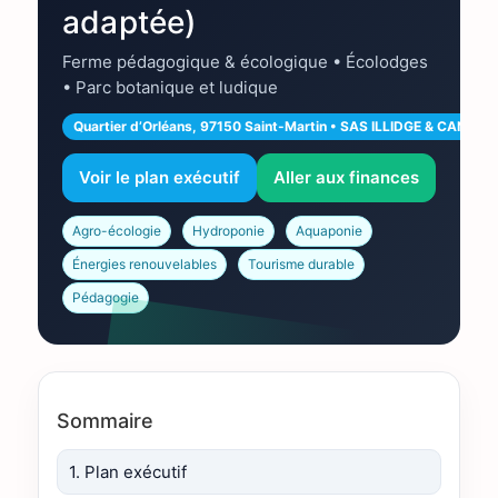
adaptée)
Ferme pédagogique & écologique • Écolodges
• Parc botanique et ludique
Quartier d’Orléans, 97150 Saint-Martin • SAS ILLIDGE & CANN
Voir le plan exécutif
Aller aux finances
Agro-écologie
Hydroponie
Aquaponie
Énergies renouvelables
Tourisme durable
Pédagogie
Sommaire
1. Plan exécutif