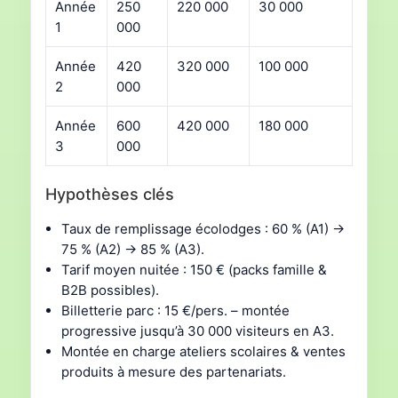
Année
250
220 000
30 000
1
000
Année
420
320 000
100 000
2
000
Année
600
420 000
180 000
3
000
Hypothèses clés
Taux de remplissage écolodges : 60 % (A1) →
75 % (A2) → 85 % (A3).
Tarif moyen nuitée : 150 € (packs famille &
B2B possibles).
Billetterie parc : 15 €/pers. – montée
progressive jusqu’à 30 000 visiteurs en A3.
Montée en charge ateliers scolaires & ventes
produits à mesure des partenariats.